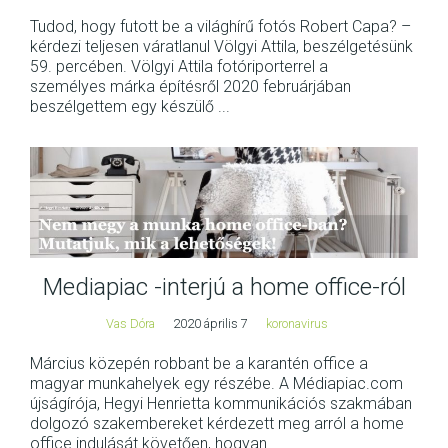
Tudod, hogy futott be a világhírű fotós Robert Capa? –
kérdezi teljesen váratlanul Völgyi Attila, beszélgetésünk
59. percében. Völgyi Attila fotóriporterrel a
személyes márka építésről 2020 februárjában
beszélgettem egy készülő ...
Mediapiac -interjú a home office-ról
Vas Dóra
2020 április 7
koronavirus
Március közepén robbant be a karantén office a
magyar munkahelyek egy részébe. A Médiapiac.com
újságírója, Hegyi Henrietta kommunikációs szakmában
dolgozó szakembereket kérdezett meg arról a home
office indulását követően, hogyan ...