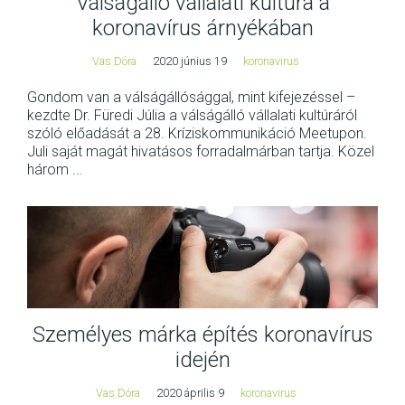
Válságálló vállalati kultúra a
koronavírus árnyékában
Vas Dóra
2020 június 19
koronavirus
Gondom van a válságállósággal, mint kifejezéssel –
kezdte Dr. Füredi Júlia a válságálló vállalati kultúráról
szóló előadását a 28. Kríziskommunikáció Meetupon.
Juli saját magát hivatásos forradalmárban tartja. Közel
három ...
Személyes márka építés koronavírus
idején
Vas Dóra
2020 április 9
koronavirus