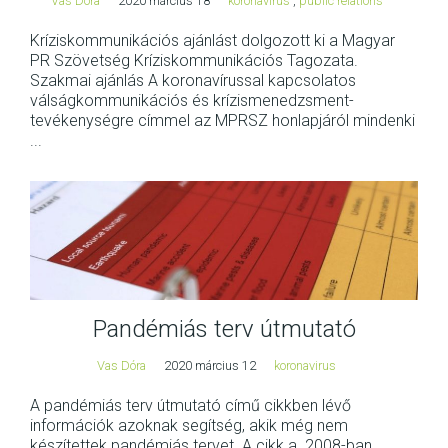
Vas Dóra
2020 március 18
koronavirus
,
public relations
Kríziskommunikációs ajánlást dolgozott ki a Magyar
PR Szövetség Kríziskommunikációs Tagozata.
Szakmai ajánlás A koronavírussal kapcsolatos
válságkommunikációs és krízismenedzsment-
tevékenységre címmel az MPRSZ honlapjáról mindenki
...
Pandémiás terv útmutató
Vas Dóra
2020 március 12
koronavirus
A pandémiás terv útmutató című cikkben lévő
információk azoknak segítség, akik még nem
készítettek pandémiás tervet. A cikk a 2008-ban