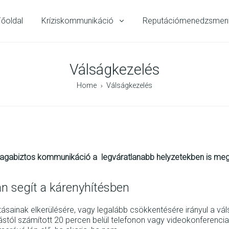
Főoldal
Kríziskommunikáció
Reputációmenedzsmen
Válságkezelés
Home
Válságkezelés
 magabiztos kommunikáció a legváratlanabb helyzetekben is me
 segít a kárenyhítésben
atásainak elkerülésére, vagy legalább csökkentésére irányul a vá
ztástól számított 20 percen belül telefonon vagy videokonferenc