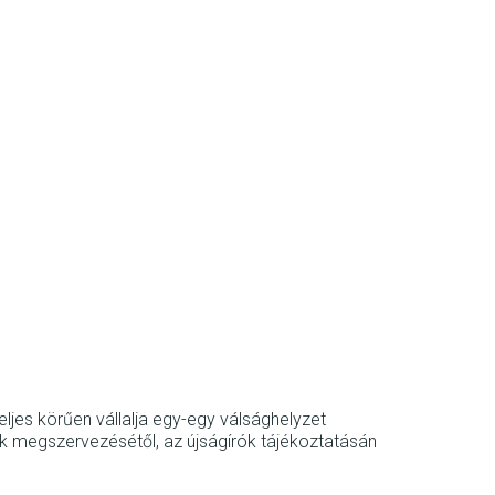
jes körűen vállalja egy-egy válsághelyzet
ek megszervezésétől, az újságírók tájékoztatásán