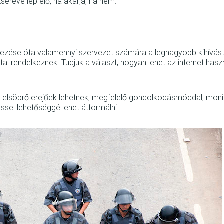
erévé lép elő, ha akarja, ha nem.
létezése óta valamennyi szervezet számára a legnagyobb kihívás
l rendelkeznek. Tudjuk a választ, hogyan lehet az internet hasz
k elsöprő erejűek lehetnek, megfelelő gondolkodásmóddal, mon
ssel lehetőséggé lehet átformálni.