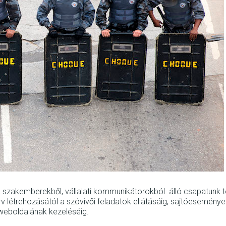
szakemberekből, vállalati kommunikátorokból álló csapatunk tel
v létrehozásától a szóvivői feladatok ellátásáig, sajtóesemény
 weboldalának kezeléséig.