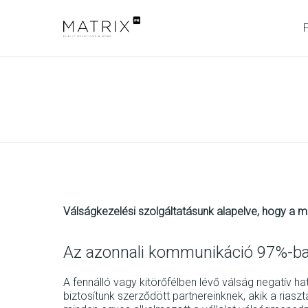
Válságkezelési szolgáltatásunk alapelve, hogy a
Az azonnali kommunikáció 97%-ban
A fennálló vagy kitörőfélben lévő válság negatív h
biztosítunk szerződött partnereinknek, akik a rias