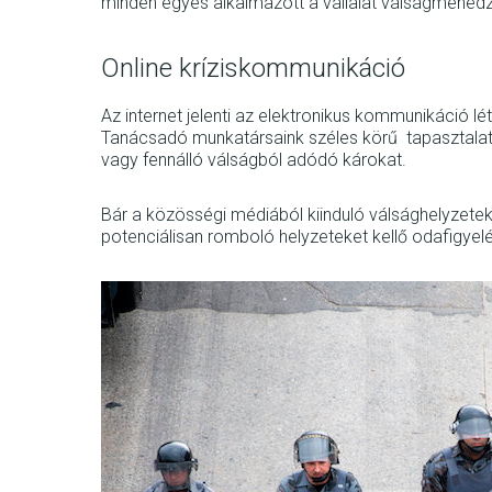
minden egyes alkalmazott a vállalat válságmenedzs
Online kríziskommunikáció
Az internet jelenti az elektronikus kommunikáció 
Tanácsadó munkatársaink széles körű tapasztalatta
vagy fennálló válságból adódó károkat.
Bár a közösségi médiából kiinduló válsághelyzete
potenciálisan romboló helyzeteket kellő odafigyelé