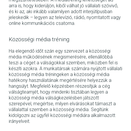
arra is, hogy kiderüljön, kiből válhat jó vállalati szóvivő,
és ki az, aki inkább valamilyen adott interjútípusban
jeleskedik – legyen az televízió, rádió, nyomtatott vagy
online kommunikációs csatorna.
Közösségi média tréning
Ha elegendő időt szán egy szervezet a közösségi
média működésének megismerésére, ellenállóbbá
teszi a céget a válságokkal szemben, miközben fel is
készíti azokra. A munkatársak számára nyújtott vállalati
közösségi média tréningeken a közösségi média
hatékony használatának megértésére helyezzük a
hangsúlyt. Megfelelő képzésben részesítjük a cég
válságteamjét, hogy mindenki tisztában legyen a
közösségi média válságkezelésben játszott
szerepével, megértse, milyen elvárásokat támaszt a
vállalattal szemben a közösségi média. Segítünk
kidolgozni az ügyfél közösségi médiára alkalmazott
irányelveit.