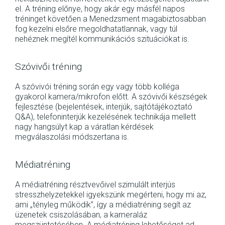
el. A tréning előnye, hogy akár egy másfél napos
tréninget követően a Menedzsment magabiztosabban
fog kezelni elsőre megoldhatatlannak, vagy túl
nehéznek megítél kommunikációs szituációkat is.
Szóvivői tréning
A szóvivói tréning során egy vagy több kolléga
gyakorol kamera/mikrofon előtt. A szóvivői készségek
fejlesztése (bejelentések, interjúk, sajtótájékoztató
Q&A), telefoninterjúk kezelésének technikája mellett
nagy hangsúlyt kap a váratlan kérdések
megválaszolási módszertana is.
Médiatréning
A médiatréning résztvevőivel szimulált interjús
stresszhelyzetekkel igyekszünk megérteni, hogy mi az,
ami „tényleg működik”, így a médiatréning segít az
üzenetek csiszolásában, a kameraláz
megszüntetésében. A médiatréning lehetőséget ad