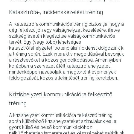
Katasztrófa-, incidenskezelési tréning
A katasztrófakommunikációs tréning biztosítja, hogy a
cég felkészüljön egy válsághelyzet kezelésére, illetve
szükség esetén kiegészítse válságkommunikációs
tervét. Egy (vagy több) lehetséges
katasztrófahelyzetet, potenciális incidenst dolgozunk ki
a tréning során. Ezek interaktív megoldásával bevonjuk
a résztvevőket a közös gondolkodásba. Amennyiben
korábban a szervezet átélt katasztrófahelyzetet,
mindenképpen javasoljuk a megtörtént események
feldolgozását, közös áttekintését tréning keretében.
Krízishelyzeti kommunikációra felkészítő
tréning
A krízishelyzeti kommunikációra felkészítő tréning
során különböző krízishelyzeteket szimulálunk és a
gyors külső és belső kommunikációhoz
nélkülözhetetlen ismereteket és készségeket sajátítunk