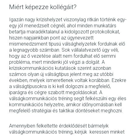
Miért képezze kollégáit?
Igazán nagy krízishelyzet viszonylag ritkán történik egy-
egy jól menedzselt cégnél, ahol minden munkatárs
betartja maradéktalanul a kidolgozott protokollokat,
hiszen napjainkban pont az úgynevezett
mismenedzsment típusú válsághelyzetek fordulnak elő
a legnagyobb számban. Sok vállalatvezető úgy véli,
hogy az ő vezetése alatt nem fordulhat elő semmi
probléma, mert mindenki jól végzi a dolgát. A
kríziskommunikációs kutatások szerint azonban
számos olyan új válságtípus jelent meg az utóbbi
években, melyek ismeretlenek voltak korábban. Ezekre
a válságtípusokra is ki kell dolgozni a megfelelő,
iparágra és cégre szabott megoldásokat. A
válságkommunikációs tréning segít felkészülni egy éles
kommunikációs helyzetre, amikor időnyomásban kell
megfelelő stratégiai és taktikai döntéseket meghozni.
Amennyiben felkeltette érdeklődését bármelyik
válságkommunikációs tréning, kérjük keressen minket