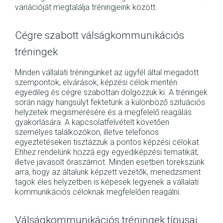
variációját megtalálja tréningjeink között.
Cégre szabott válságkommunikációs
tréningek
Minden vállalati tréningünket az ügyfél által megadott
szempontok, elvárások, képzési célok mentén
egyedileg és cégre szabottan dolgozzuk ki. A tréningek
során nagy hangsúlyt fektetünk a különböző szituációs
helyzetek megismerésére és a megfelelő reagálás
gyakorlására. A kapcsolatfelvételt követően
személyes találkozókon, illetve telefonos
egyeztetéseken tisztázzuk a pontos képzési célokat.
Ehhez rendelünk hozzá egy egyediképzési tematikát,
illetve javasolt óraszámot. Minden esetben törekszünk
arra, hogy az általunk képzett vezetők, menedzsment
tagok éles helyzetben is képesek legyenek a vállalati
kommunikációs céloknak megfelelően reagálni.
Válságkommunikációs tréningek típusai