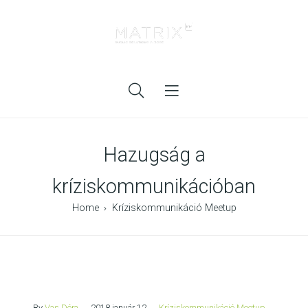
Hazugság a
kríziskommunikációban
Home
Kríziskommunikáció Meetup
By
Vas Dóra
2018 január 12
Kríziskommunikáció Meetup