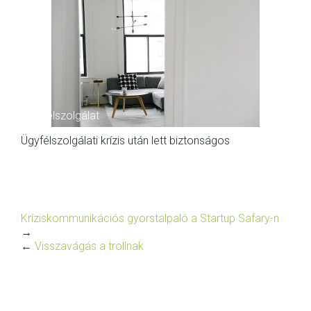
ügyfélszolgálat
Ügyfélszolgálati krízis után lett biztonságos
Kríziskommunikációs gyorstalpaló a Startup Safary-n
→
←
Visszavágás a trollnak