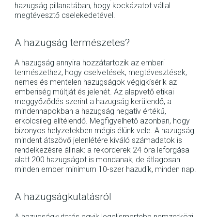
hazugság pillanatában, hogy kockázatot vállal
megtévesztő cselekedetével.
A hazugság természetes?
A hazugság annyira hozzátartozik az emberi
természethez, hogy cselvetések, megtévesztések,
nemes és mentelen hazugságok végigkísérik az
emberiség múltját és jelenét. Az alapvető etikai
meggyőződés szerint a hazugság kerülendő, a
mindennapokban a hazugság negatív értékű,
erkölcsileg elítélendő. Megfigyelhető azonban, hogy
bizonyos helyzetekben mégis élünk vele. A hazugság
mindent átszövő jelenlétére kiváló számadatok is
rendelkezésre állnak: a rekorderek 24 óra leforgása
alatt 200 hazugságot is mondanak, de átlagosan
minden ember minimum 10-szer hazudik, minden nap.
A hazugságkutatásról
A hazugságkutatás egyik legelismertebb nemzetközi