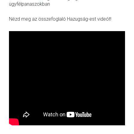
ügyfélpanaszokban
Nézd meg az összefoglaló Hazugság-est videót!