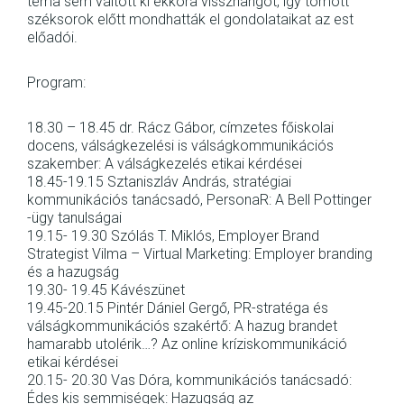
téma sem váltott ki ekkora visszhangot, így tömött
széksorok előtt mondhatták el gondolataikat az est
előadói.
Program:
18.30 – 18.45 dr. Rácz Gábor, címzetes főiskolai
docens, válságkezelési is válságkommunikációs
szakember: A válságkezelés etikai kérdései
18.45-19.15 Sztaniszláv András, stratégiai
kommunikációs tanácsadó, PersonaR: A Bell Pottinger
-ügy tanulságai
19.15- 19.30 Szólás T. Miklós, Employer Brand
Strategist Vilma – Virtual Marketing: Employer branding
és a hazugság
19.30- 19.45 Kávészünet
19.45-20.15 Pintér Dániel Gergő, PR-stratéga és
válságkommunikációs szakértő: A hazug brandet
hamarabb utolérik…? Az online kríziskommunikáció
etikai kérdései
20.15- 20.30 Vas Dóra, kommunikációs tanácsadó:
Édes kis semmiségek: Hazugság az