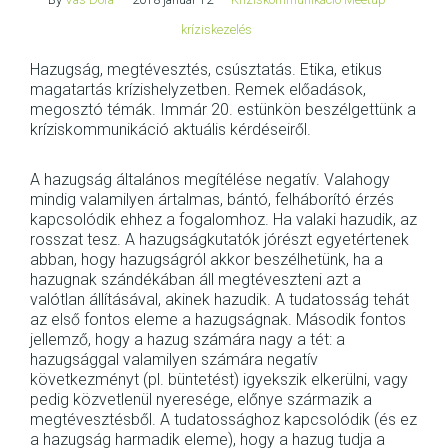
kríziskezelés
Hazugság, megtévesztés, csúsztatás. Etika, etikus
magatartás krízishelyzetben. Remek előadások,
megosztó témák. Immár 20. estünkön beszélgettünk a
kríziskommunikáció aktuális kérdéseiről.
A hazugság általános megítélése negatív. Valahogy
mindig valamilyen ártalmas, bántó, felháborító érzés
kapcsolódik ehhez a fogalomhoz. Ha valaki hazudik, az
rosszat tesz. A hazugságkutatók jórészt egyetértenek
abban, hogy hazugságról akkor beszélhetünk, ha a
hazugnak szándékában áll megtéveszteni azt a
valótlan állításával, akinek hazudik. A tudatosság tehát
az első fontos eleme a hazugságnak. Második fontos
jellemző, hogy a hazug számára nagy a tét: a
hazugsággal valamilyen számára negatív
következményt (pl. büntetést) igyekszik elkerülni, vagy
pedig közvetlenül nyeresége, előnye származik a
megtévesztésből. A tudatossághoz kapcsolódik (és ez
a hazugság harmadik eleme), hogy a hazug tudja a