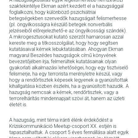
szaktekintélye Ekman azért kezdett el a hazugsággal
foglalkozni, hogy különböző pszichiátriai
betegségekben szenvedők hazugságait felismerhesse
(pl. öngyilkosságra készülő betegek nonverbális
jelzéseiből előrejelezhető-e az öngyilkossági szándék).
A mikrogesztusokat kutató szerzőt hamarosan azzal
kereste meg a titkosszolgálat, hogy hogy segítsen
kutatásaival kémek lebuktatásában. Ahogyan Ekman
magyarul Beszédes hazugságok című könyvének
bevezetőjében írja, felmerültek kutatásainak olyan
gyakorlati alkalmazási lehetőségei, hogy egy tisztviselő
felismerje, ha egy terrorista merényletre készül, vagy
hogy a rendőrtisztek képesek legyenek a gyanúsítottak
kihallgatása közben észlelni, ha a gyanúsított hazudik. A
hazugság nemcsak a kémek, rendőrtisztek, vagy a
terrorelhárítás mindennapjait szövi át, hanem az üzleti
életét is.
A hazugság, mint téma iránti élénk érdekődést a
Kríziskommunikáció Meetup-csoport XX. estjén is
tapasztalhattuk. A csoport 5 éves fennállása alatt egyik