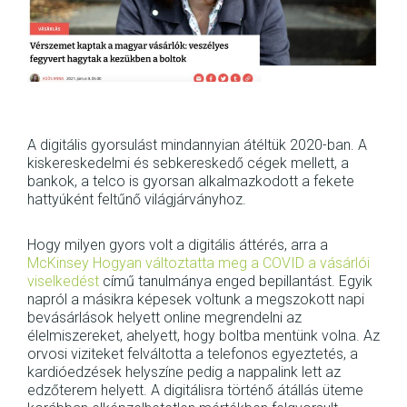
A digitális gyorsulást mindannyian átéltük 2020-ban. A
kiskereskedelmi és sebkereskedő cégek mellett, a
bankok, a telco is gyorsan alkalmazkodott a fekete
hattyúként feltűnő világjárványhoz.
Hogy milyen gyors volt a digitális áttérés, arra a
McKinsey Hogyan változtatta meg a COVID a vásárlói
viselkedést
című tanulmánya enged bepillantást. Egyik
napról a másikra képesek voltunk a megszokott napi
bevásárlások helyett online megrendelni az
élelmiszereket, ahelyett, hogy boltba mentünk volna. Az
orvosi viziteket felváltotta a telefonos egyeztetés, a
kardióedzések helyszíne pedig a nappalink lett az
edzőterem helyett. A digitálisra történő átállás üteme