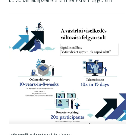
korábban elképzelhetetlen mértékben felgyorsult.