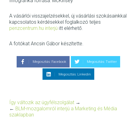
Infografika forrása: McKinsey
A vásárlói visszajelzésekkel, új vásárlási szokásainkkal
kapcsolatos kérdésekkel foglalkozó teljes
penzcentrum.hu interjú
itt elérhető.
A fotókat Ancsin Gábor készítette.
Megosztás: Facebook
Megosztás: Twitter
Megosztás: Linkedin
Így változik az ügyfélszolgálat
→
←
BLM-mozgalomról interjú a Marketing és Média
szaklapban