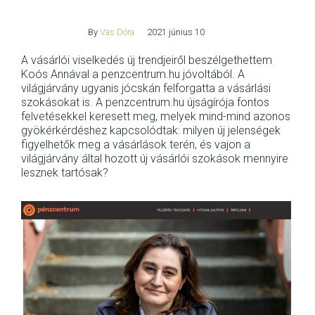
By
Vas Dóra
2021 június 10
A vásárlói viselkedés új trendjeiről beszélgethettem
Koós Annával a penzcentrum.hu jóvoltából. A
világjárvány ugyanis jócskán felforgatta a vásárlási
szokásokat is. A penzcentrum.hu újságírója fontos
felvetésekkel keresett meg, melyek mind-mind azonos
gyökérkérdéshez kapcsolódtak: milyen új jelenségek
figyelhetők meg a vásárlások terén, és vajon a
világjárvány által hozott új vásárlói szokások mennyire
lesznek tartósak?