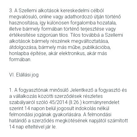
3. A Szellemi alkotások kereskedelmi célból
megvalósuló, online vagy adathordozó útján történő
hasznosítása, így különösen forgalomba hozatala,
illetve bármely formában történő terjesztése vagy
értékesítése szigorúan tilos. Tilos továbbá a Szellemi
alkotások bármely részének megváltoztatása,
átdolgozása, bármely más műbe, publikációba,
honlapba építése, akár elektronikus, akár más
formában.
VI. Elállási jog
1. A fogyasztónak minősülő Jelentkező a fogyasztó és
a vállalkozás közötti szerződések részletes
szabályairól szóló 45/2014 (ll.26.) kormányrendelet
szerint 14 napon belül jogosult indokolás nélkül
felmondási jogának gyakorlására. A felmondási
határidő a szerződés megkötésének napjától számított
14 nap elteltével jár le.