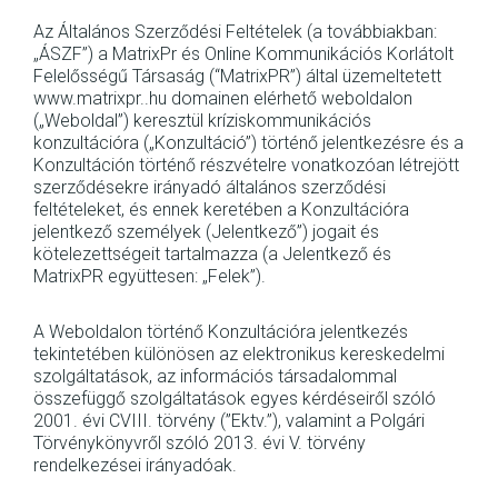
Az Általános Szerződési Feltételek (a továbbiakban:
„ÁSZF”) a MatrixPr és Online Kommunikációs Korlátolt
Felelősségű Társaság (“MatrixPR”) által üzemeltetett
www.matrixpr..hu domainen elérhető weboldalon
(„Weboldal”) keresztül kríziskommunikációs
konzultációra („Konzultáció”) történő jelentkezésre és a
Konzultáción történő részvételre vonatkozóan létrejött
szerződésekre irányadó általános szerződési
feltételeket, és ennek keretében a Konzultációra
jelentkező személyek (Jelentkező”) jogait és
kötelezettségeit tartalmazza (a Jelentkező és
MatrixPR együttesen: „Felek”).
A Weboldalon történő Konzultációra jelentkezés
tekintetében különösen az elektronikus kereskedelmi
szolgáltatások, az információs társadalommal
összefüggő szolgáltatások egyes kérdéseiről szóló
2001. évi CVIII. törvény (”Ektv.”), valamint a Polgári
Törvénykönyvről szóló 2013. évi V. törvény
rendelkezései irányadóak.