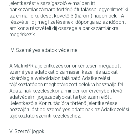
jelentkezést visszaigazoló e-mailben írt
bankszámlaszámára történő átutalással egyenlítheti ki
az e-mail elküldését követő 3 (három) napon belül. A
részvételi díj megfizetésének időpontja az az időpont,
amikor a részvételi díj összege a bankszámlánkra
megérkezik.
IV. Személyes adatok védelme
A MatrixPR a jelentkezéskor önkéntesen megadott
személyes adatokat bizalmasan kezeli és azokat
kizárólag a weboldalon található Adatkezelési
tájékoztatóban meghatározott célokra használja fel.
Adatainak kezelésekor a mindenkor érvényben lévő
adatvédelmi jogszabályokat tartjuk szem előtt.
Jelentkező a Konzultációra történő jelentkezéssel
hozzájárulást ad személyes adatainak az Adatkezelési
tájékoztató szerinti kezeléséhez.
V. Szerzői jogok