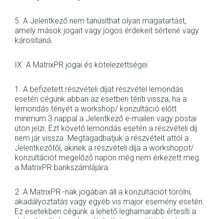
5. A Jelentkező nem tanúsíthat olyan magatartást,
amely mások jogait vagy jogos érdekeit sértené vagy
károsítaná.
IX. A MatrixPR jogai és kötelezettségei
1. A befizetett részvételi díjat részvétel lemondás
esetén cégünk abban az esetben téríti vissza, ha a
lemondás tényét a workshop/ konzultáció előtt
minimum 3 nappal a Jelentkező e-mailen vagy postai
úton jelzi. Ezt követő lemondás esetén a részvételi díj
nem jár vissza. Megtagadhatjuk a részvételt attól a
Jelentkezőtől, akinek a részvételi díja a workshopot/
konzultációt megelőző napon még nem érkezett meg
a MatrixPR bankszámlájára.
2. A MatrixPR -nak jogában áll a konzultációt törölni,
akadályoztatás vagy egyéb vis major esemény esetén.
Ez esetekben cégünk a lehető leghamarabb értesíti a