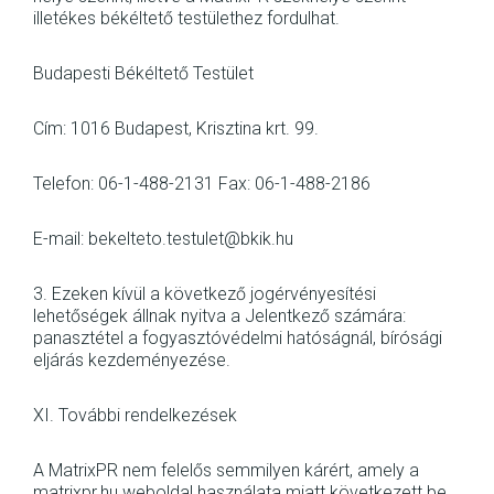
illetékes békéltető testülethez fordulhat.
Budapesti Békéltető Testület
Cím: 1016 Budapest, Krisztina krt. 99.
Telefon: 06-1-488-2131 Fax: 06-1-488-2186
E-mail: bekelteto.testulet@bkik.hu
3. Ezeken kívül a következő jogérvényesítési
lehetőségek állnak nyitva a Jelentkező számára:
panasztétel a fogyasztóvédelmi hatóságnál, bírósági
eljárás kezdeményezése.
XI. További rendelkezések
A MatrixPR nem felelős semmilyen kárért, amely a
matrixpr.hu weboldal használata miatt következett be.