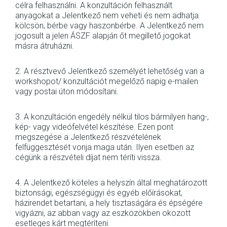
célra felhasználni. A konzultáción felhasznált
anyagokat a Jelentkező nem veheti és nem adhatja
kölcsön, bérbe vagy haszonbérbe. A Jelentkező nem
jogosult a jelen ÁSZF alapján őt megillető jogokat
másra átruházni.
2. A résztvevő Jelentkező személyét lehetőség van a
workshopot/ konzultációt megelőző napig e-mailen
vagy postai úton módosítani.
3. A konzultáción engedély nélkül tilos bármilyen hang-,
kép- vagy videófelvétel készítése. Ezen pont
megszegése a Jelentkező részvételének
felfüggesztését vonja maga után. Ilyen esetben az
cégünk a részvételi díjat nem téríti vissza.
4. A Jelentkező köteles a helyszín által meghatározott
biztonsági, egészségügyi és egyéb előírásokat,
házirendet betartani, a hely tisztaságára és épségére
vigyázni, az abban vagy az eszközökben okozott
esetleges kárt megtéríteni.