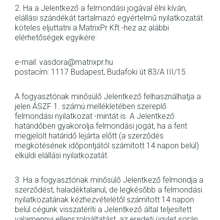
2. Ha a Jelentkező a felmondási jogával élni kíván,
elállási szándékát tartalmazó egyértelmű nyilatkozatát
köteles eljuttatni a MatrixPr Kft.-hez az alábbi
elérhetőségek egyikére:
e-mail: vasdora@matrixpr.hu
postacím: 1117 Budapest, Budafoki út 83/A III/15.
A fogyasztónak minősülő Jelentkező felhasználhatja a
jelen ÁSZF 1. számú mellékletében szereplő
felmondási nyilatkozat -mintát is. A Jelentkező
határidőben gyakorolja felmondási jogát, ha a fent
megjelölt határidő lejárta előtt (a szerződés
megkötésének időpontjától számított 14 napon belül)
elküldi elállási nyilatkozatát.
3. Ha a fogyasztónak minősülő Jelentkező felmondja a
szerződést, haladéktalanul, de legkésőbb a felmondási
nyilatkozatának kézhezvételétől számított 14 napon
belül cégünk visszatéríti a Jelentkező által teljesített
valamennyi ellenszolgáltatást, az eredeti ügylet során