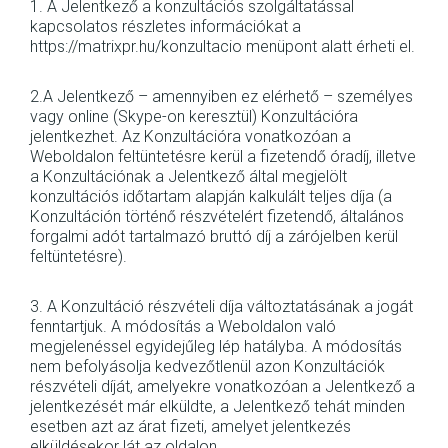
1. A Jelentkező a konzultációs szolgáltatással
kapcsolatos részletes információkat a
https://matrixpr.hu/konzultacio menüpont alatt érheti el.
2.A Jelentkező – amennyiben ez elérhető – személyes
vagy online (Skype-on keresztül) Konzultációra
jelentkezhet. Az Konzultációra vonatkozóan a
Weboldalon feltüntetésre kerül a fizetendő óradíj, illetve
a Konzultációnak a Jelentkező által megjelölt
konzultációs időtartam alapján kalkulált teljes díja (a
Konzultáción történő részvételért fizetendő, általános
forgalmi adót tartalmazó bruttó díj a zárójelben kerül
feltüntetésre).
3. A Konzultáció részvételi díja változtatásának a jogát
fenntartjuk. A módosítás a Weboldalon való
megjelenéssel egyidejűleg lép hatályba. A módosítás
nem befolyásolja kedvezőtlenül azon Konzultációk
részvételi díját, amelyekre vonatkozóan a Jelentkező a
jelentkezését már elküldte, a Jelentkező tehát minden
esetben azt az árat fizeti, amelyet jelentkezés
elküldésekor lát az oldalon.