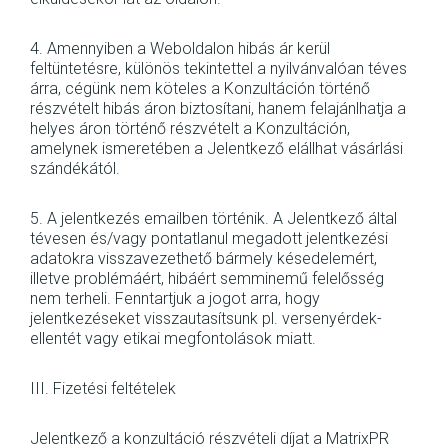
4. Amennyiben a Weboldalon hibás ár kerül
feltüntetésre, különös tekintettel a nyilvánvalóan téves
árra, cégünk nem köteles a Konzultáción történő
részvételt hibás áron biztosítani, hanem felajánlhatja a
helyes áron történő részvételt a Konzultáción,
amelynek ismeretében a Jelentkező elállhat vásárlási
szándékától.
5. A jelentkezés emailben történik. A Jelentkező által
tévesen és/vagy pontatlanul megadott jelentkezési
adatokra visszavezethető bármely késedelemért,
illetve problémáért, hibáért semminemű felelősség
nem terheli. Fenntartjuk a jogot arra, hogy
jelentkezéseket visszautasítsunk pl. versenyérdek-
ellentét vagy etikai megfontolások miatt.
III. Fizetési feltételek
Jelentkező a konzultáció részvételi díjat a MatrixPR