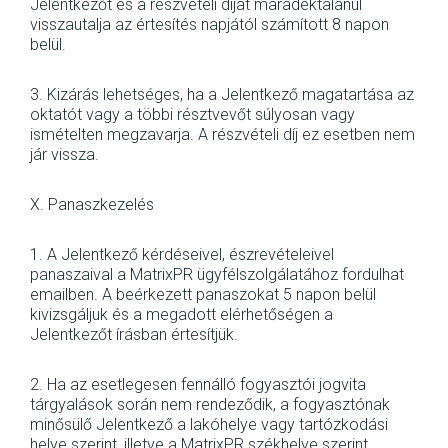
Jelentkezőt és a részvételi díjat maradéktalanul
visszautalja az értesítés napjától számított 8 napon
belül.
3. Kizárás lehetséges, ha a Jelentkező magatartása az
oktatót vagy a többi résztvevőt súlyosan vagy
ismételten megzavarja. A részvételi díj ez esetben nem
jár vissza.
X. Panaszkezelés
1. A Jelentkező kérdéseivel, észrevételeivel
panaszaival a MatrixPR ügyfélszolgálatához fordulhat
emailben. A beérkezett panaszokat 5 napon belül
kivizsgáljuk és a megadott elérhetőségen a
Jelentkezőt írásban értesítjük.
2. Ha az esetlegesen fennálló fogyasztói jogvita
tárgyalások során nem rendeződik, a fogyasztónak
minősülő Jelentkező a lakóhelye vagy tartózkodási
helye szerint, illetve a MatrixPR székhelye szerint