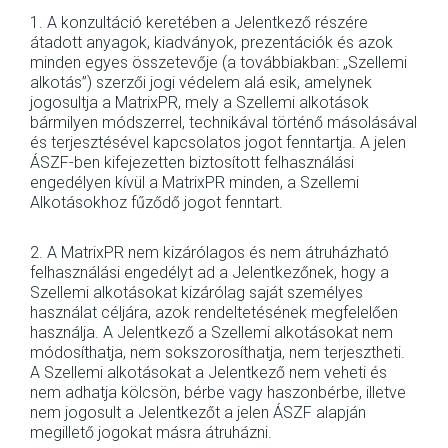
1. A konzultáció keretében a Jelentkező részére
átadott anyagok, kiadványok, prezentációk és azok
minden egyes összetevője (a továbbiakban: „Szellemi
alkotás”) szerzői jogi védelem alá esik, amelynek
jogosultja a MatrixPR, mely a Szellemi alkotások
bármilyen módszerrel, technikával történő másolásával
és terjesztésével kapcsolatos jogot fenntartja. A jelen
ÁSZF-ben kifejezetten biztosított felhasználási
engedélyen kívül a MatrixPR minden, a Szellemi
Alkotásokhoz fűződő jogot fenntart.
2. A MatrixPR nem kizárólagos és nem átruházható
felhasználási engedélyt ad a Jelentkezőnek, hogy a
Szellemi alkotásokat kizárólag saját személyes
használat céljára, azok rendeltetésének megfelelően
használja. A Jelentkező a Szellemi alkotásokat nem
módosíthatja, nem sokszorosíthatja, nem terjesztheti.
A Szellemi alkotásokat a Jelentkező nem veheti és
nem adhatja kölcsön, bérbe vagy haszonbérbe, illetve
nem jogosult a Jelentkezőt a jelen ÁSZF alapján
megillető jogokat másra átruházni.