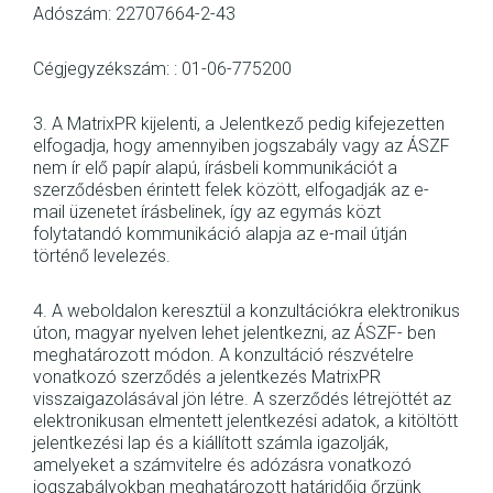
Adószám: 22707664-2-43
Cégjegyzékszám: : 01-06-775200
3. A MatrixPR kijelenti, a Jelentkező pedig kifejezetten
elfogadja, hogy amennyiben jogszabály vagy az ÁSZF
nem ír elő papír alapú, írásbeli kommunikációt a
szerződésben érintett felek között, elfogadják az e-
mail üzenetet írásbelinek, így az egymás közt
folytatandó kommunikáció alapja az e-mail útján
történő levelezés.
4. A weboldalon keresztül a konzultációkra elektronikus
úton, magyar nyelven lehet jelentkezni, az ÁSZF- ben
meghatározott módon. A konzultáció részvételre
vonatkozó szerződés a jelentkezés MatrixPR
visszaigazolásával jön létre. A szerződés létrejöttét az
elektronikusan elmentett jelentkezési adatok, a kitöltött
jelentkezési lap és a kiállított számla igazolják,
amelyeket a számvitelre és adózásra vonatkozó
jogszabályokban meghatározott határidőig őrzünk